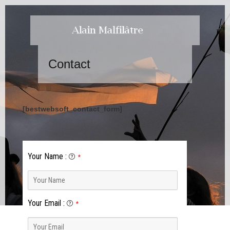
Contact
[bestwebsoft_contact_form]
Your Name
:
*
Your Email
:
*