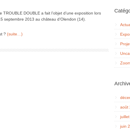
Catégo
 de TROUBLE DOUBLE a fait l’objet d’une exposition lors
 15 septembre 2013 au château d’Olendon (14).
Actua
st ?
(suite…)
Expos
Proje
Unca
Zoom
Archiv
déce
août
juille
juin 