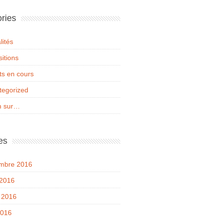
ries
lités
itions
ts en cours
tegorized
 sur…
es
mbre 2016
 2016
t 2016
2016