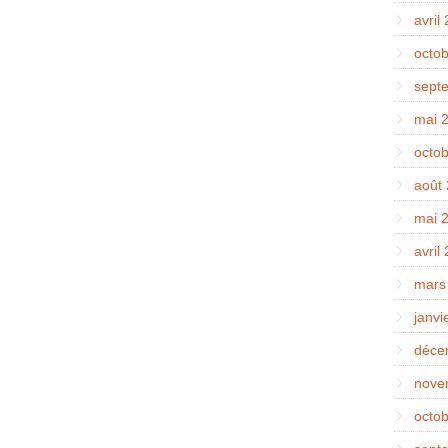
avril
octo
sept
mai 
octo
août
mai 
avril
mars
janvi
déce
nove
octo