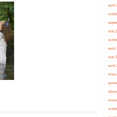
avril
octo
sept
mai 
octo
août
mai 
avril
mars
janvi
déce
nove
octo