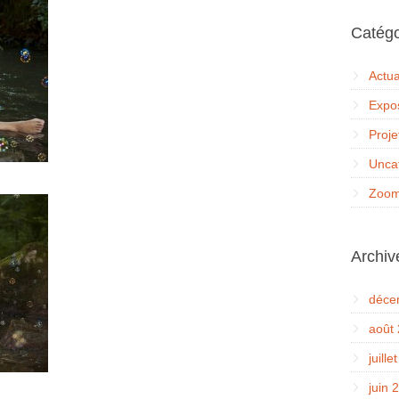
Catégo
Actua
Expos
Proje
Unca
Zoom
Archiv
déce
août
juille
juin 