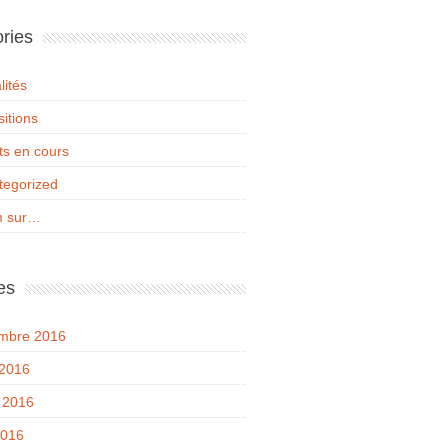
ries
lités
itions
ts en cours
tegorized
 sur…
es
mbre 2016
 2016
t 2016
2016